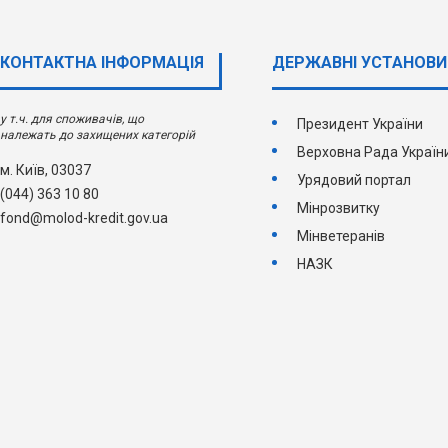
КОНТАКТНА ІНФОРМАЦІЯ
ДЕРЖАВНI УСТАНОВИ
у т.ч. для споживачів, що
Президент України
належать до захищених категорій
Верховна Рада Україн
м. Київ, 03037
Урядовий портал
(044) 363 10 80
Мінрозвитку
fond@molod-kredit.gov.ua
Мінветеранів
НАЗК