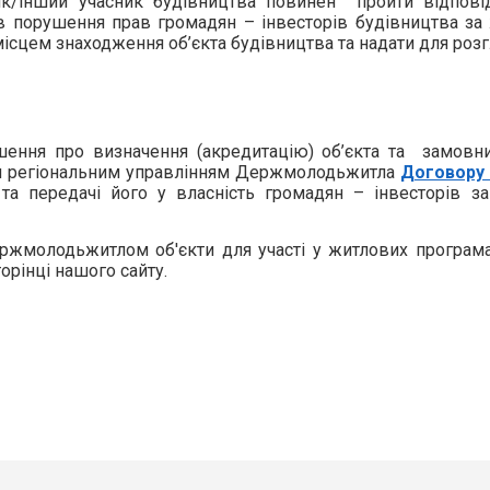
ик/інший учасник будівництва повинен пройти відпові
 порушення прав громадян – інвесторів будівництва за
сцем знаходження об’єкта будівництва та надати для розг
ння про визначення (акредитацію) об’єкта та замовни
им регіональним управлінням Держмолодьжитла
Договору 
 та передачі його у власність громадян – інвесторів 
ержмолодьжитлом об'єкти для участі у житлових програм
орінці нашого сайту.