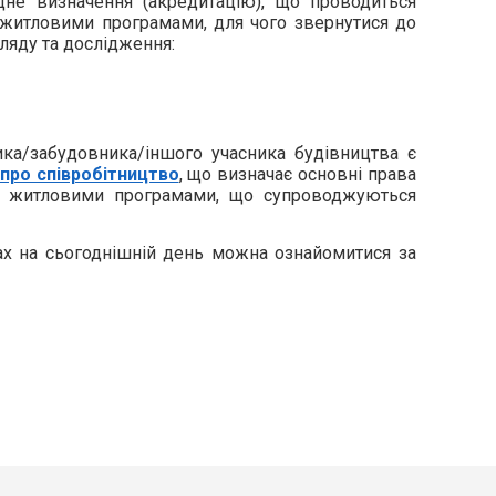
дне визначення (акредитацію), що проводиться
 житловими програмами, для чого звернутися до
ляду та дослідження:
ка/забудовника/іншого учасника будівництва є
про співробітництво
,
що визначає основні права
за житловими програмами, що супроводжуються
ах на сьогоднішній день можна ознайомитися за