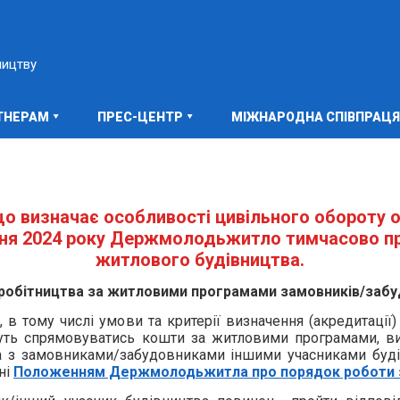
ництву
ТНЕРАМ
ПРЕС-ЦЕНТР
МІЖНАРОДНА СПІВПРАЦЯ
 що визначає особливості цивільного обороту о
січня 2024 року Держмолодьжитло тимчасово п
житлового будівництва.
бітництва за житловими програмами замовників/забудо
 в тому числі умови та критерії визначення (акредитації)
уть спрямовуватись кошти за житловими програмами, ви
тва з замовниками/забудовниками іншими учасниками буд
ні
Положенням Держмолодьжитла про порядок роботи з