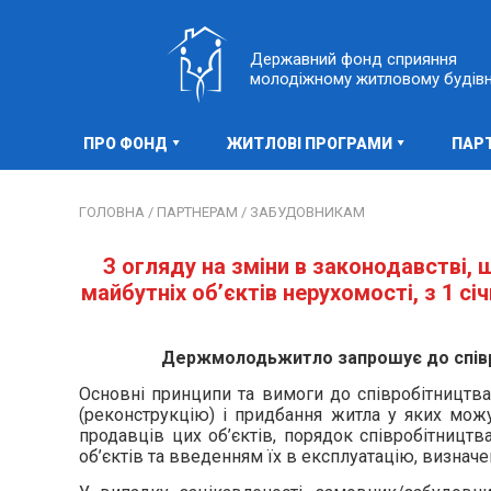
Державний фонд сприяння
молодіжному житловому будів
ПРО ФОНД
ЖИТЛОВІ ПРОГРАМИ
ПАР
ГОЛОВНА /
ПАРТНЕРАМ /
ЗАБУДОВНИКАМ
З огляду на зміни в законодавстві,
майбутніх об’єктів нерухомості, з 1 
Держмолодьжитло запрошує до співро
Основні принципи та вимоги до співробітництва,
(реконструкцію) і придбання житла у яких мож
продавців цих об’єктів, порядок співробітниц
об’єктів та введенням їх в експлуатацію, визначе