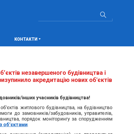
КОНТАКТИ
б’єктів незавершеного будівництва і
ризупинило акредитацію нових об'єктів
вників/інших учасників будівництва!
 об’єктів житлового будівництва, на будівництво
моги до замовників/забудовників, управителів,
івництва, порядок моніторингу за спорудженням
 об’єктами
.