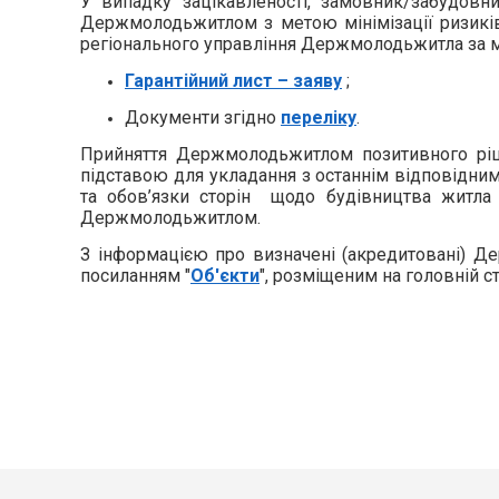
У випадку зацікавленості, замовник/забудовн
Держмолодьжитлом з метою мінімізації ризиків
регіонального управління Держмолодьжитла за мі
Гарантійний лист – заяву
;
Документи згідно
переліку
.
Прийняття Держмолодьжитлом позитивного ріше
підставою для укладання з останнім відповідн
та обов’язки сторін щодо будівництва житла
Держмолодьжитлом.
З інформацією про визначені (акредитовані) Д
посиланням "
Об'єкти
", розміщеним на головній ст