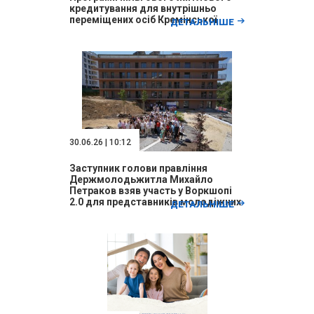
кредитування для внутрішньо
переміщених осіб Кремінської
ДЕТАЛЬНІШЕ
міської територіальної громади
проведено.
30.06.26 | 10:12
Заступник голови правління
Держмолодьжитла Михайло
Петраков взяв участь у Воркшопі
2.0 для представників молодіжних
ДЕТАЛЬНІШЕ
рад національного рівня, який 27-
28 червня проходив у Львові