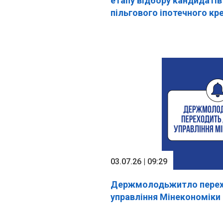
етапу відбору кандидаті
пільгового іпотечного кр
“Житло для ВПО”
03.07.26 | 09:29
Держмолодьжитло перех
управління Мінекономіки