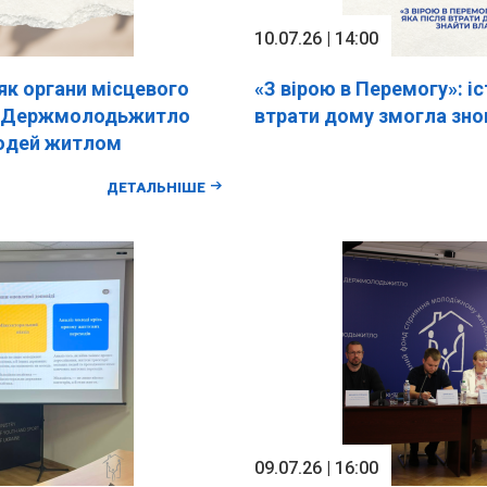
10.07.26 | 14:00
як органи місцевого
«З вірою в Перемогу»: іс
із Держмолодьжитло
втрати дому змогла зно
юдей житлом
ДЕТАЛЬНІШЕ
09.07.26 | 16:00