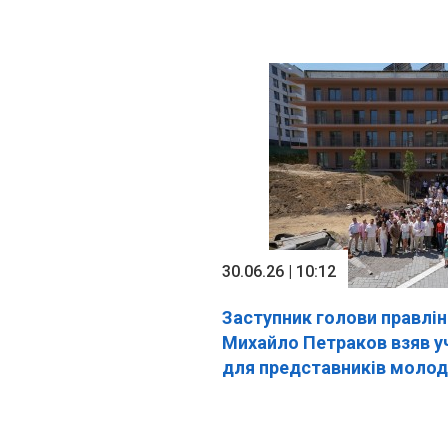
30.06.26 | 10:12
Заступник голови правл
Михайло Петраков взяв уч
для представників молод
національного рівня, яки
у Львові