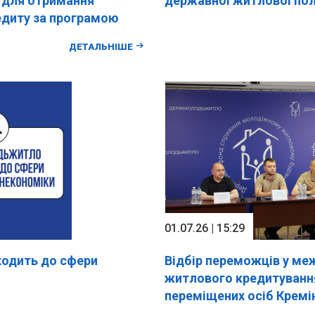
в для отримання
державної житлової пол
едиту за програмою
ДЕТАЛЬНІШЕ
01.07.26 | 15:29
одить до сфери
Відбір переможців у ме
житлового кредитуванн
переміщених осіб Кремін
територіальної громади