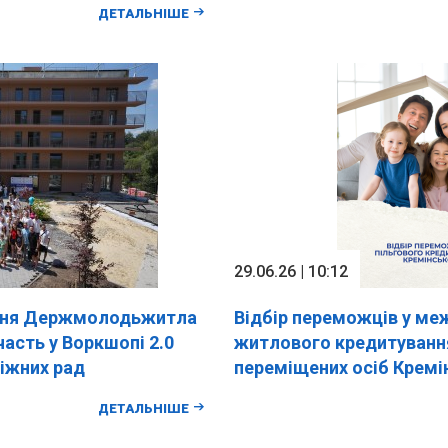
ДЕТАЛЬНІШЕ
29.06.26 | 10:12
іння Держмолодьжитла
Відбір переможців у ме
асть у Воркшопі 2.0
житлового кредитуванн
іжних рад
переміщених осіб Кремін
й 27-28 червня проходив
територіальної громади
ДЕТАЛЬНІШЕ