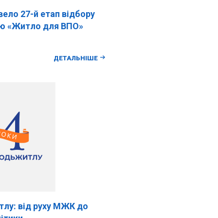
ло 27-й етап відбору
ою «Житло для ВПО»
ДЕТАЛЬНІШЕ
лу: від руху МЖК до