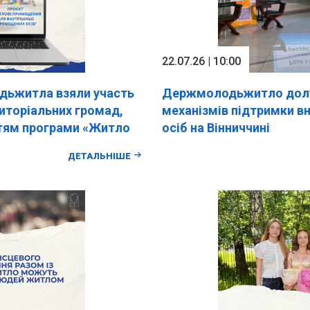
22.07.26 | 10:00
ьжитла взяли участь
Держмолодьжитло долу
риторіальних громад,
механізмів підтримки в
тям програми «Житло
осіб на Вінниччині
ДЕТАЛЬНІШЕ