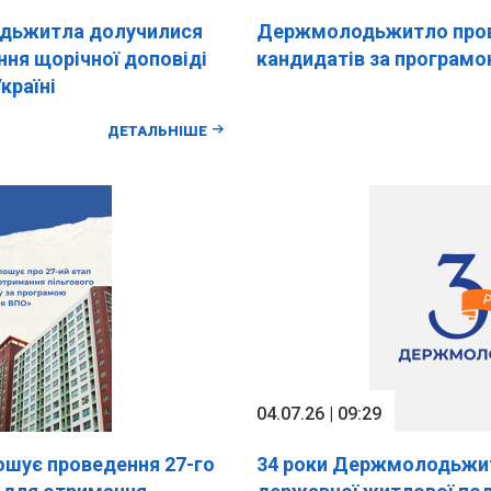
дьжитла долучилися
Держмолодьжитло прове
ння щорічної доповіді
кандидатів за програм
країні
ДЕТАЛЬНІШЕ
04.07.26 | 09:29
шує проведення 27-го
34 роки Держмолодьжит