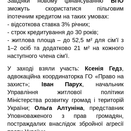
Завдяки новому фінансуванню 
ВПО
зможуть скористатися пільговим 
іпотечним кредитом на таких умовах: 
- відсоткова ставка 3% річних; 
- строк кредитування до 30 років; 
- житлова площа – до 52,5 м² для сім'ї з 
1–2 осіб та додатково 21 м² на кожного 
наступного члена сім'ї.
У заході взяли участь: 
Ксенія Гедз
, 
адвокаційна координаторка ГО «Право на 
захист»; 
Іван Парух
, начальник 
Управління житлової політики 
Міністерства розвитку громад і територій 
України; 
Ольга Алтуніна
, представник 
Уповноваженого з прав громадян, 
постраждалих внаслідок збройної агресії 