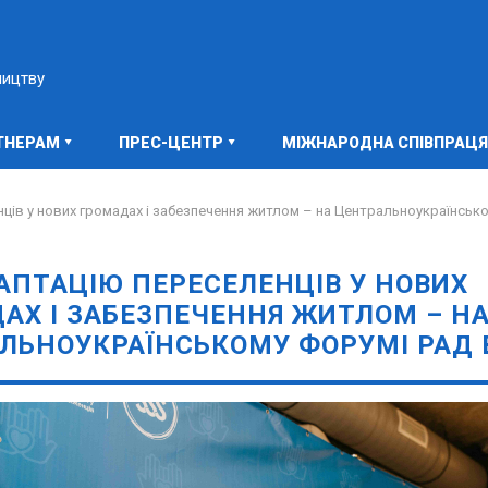
ництву
ТНЕРАМ
ПРЕС-ЦЕНТР
МІЖНАРОДНА СПІВПРАЦЯ
ців у нових громадах і забезпечення житлом – на Центральноукраїнськ
АПТАЦІЮ ПЕРЕСЕЛЕНЦІВ У НОВИХ
АХ І ЗАБЕЗПЕЧЕННЯ ЖИТЛОМ – Н
ЛЬНОУКРАЇНСЬКОМУ ФОРУМІ РАД 