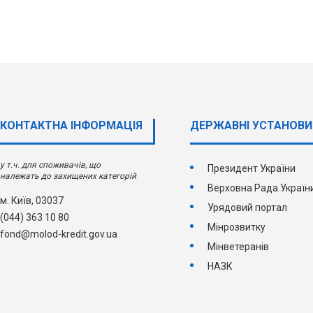
КОНТАКТНА ІНФОРМАЦІЯ
ДЕРЖАВНI УСТАНОВИ
у т.ч. для споживачів, що
Президент України
належать до захищених категорій
Верховна Рада Україн
м. Київ, 03037
Урядовий портал
(044) 363 10 80
Мінрозвитку
fond@molod-kredit.gov.ua
Мінветеранів
НАЗК