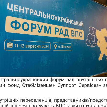
ентральноукраїнський форум рад внутрішньо 
ний фонд Стабілізейшен Суппорт Сервісез» з
внутрішніх переселенців, представників/предс
ацій ішлося про участь ВПО у житті їхніх но