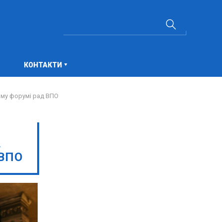
КОНТАКТИ
ому форумі рад ВПО
А
ВПО