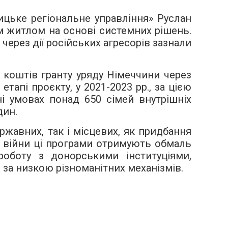
ицьке регіональне управління» Руслан
м житлом на основі системних рішень.
через дії російських агресорів зазнали
 коштів гранту уряду Німеччини через
апі проєкту, у 2021-2023 рр., за цією
і умовах понад 650 сімей внутрішніх
дин.
жавних, так і місцевих, як придбання
ни війни ці програми отримують обмаль
оботу з донорськими інституціями,
за низкою різноманітних механізмів.