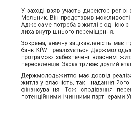
У заході взяв участь директор регіо
Мельник. Він представив можливості 
Адже саме потреба в житлі є однією з 
лиха внутрішнього переміщення.
Зокрема, значну зацікавленість має 
банк
KfW
і реалізується Держмолодьжит
програмою забезпечені власним житл
переселенців. Зараз триває другий ет
Держмолодьжитло має досвід реалізац
житла у власність, так і надання йог
фінансування. Тож сподівання пер
потенційними і чинними партнерами Ук