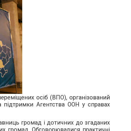
переміщених осіб (ВПО), організований
а підтримки Агентства ООН у справах
тавниць громад і дотичних до згаданих
вих громад. Обговорювалися практичні