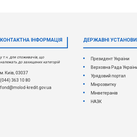
КОНТАКТНА ІНФОРМАЦІЯ
ДЕРЖАВНI УСТАНОВИ
у т.ч. для споживачів, що
Президент України
належать до захищених категорій
Верховна Рада Україн
м. Київ, 03037
Урядовий портал
(044) 363 10 80
Мінрозвитку
fond@molod-kredit.gov.ua
Мінветеранів
НАЗК