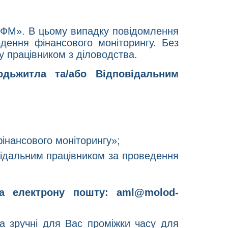
о ФМ». В цьому випадку повідомлення
дення фінансового моніторингу. Без
у працівником з діловодства.
дьжитла та/або Відповідальним
інансового моніторингу»;
овідальним працівником за проведення
на електрону пошту:
aml@molod-
та зручні для Вас проміжки часу для