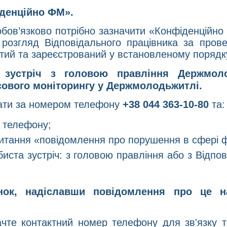
іденційно ФМ».
 обов’язково потрібно зазначити «Конфіденційн
 розгляд Відповідального працівника за прове
итий та зареєстрований у встановленому порядк
 зустріч з головою правління Держмоло
сового моніторингу у Держмолодьжитлі.
вати за номером телефону
+38 044 363-10-80
та:
 телефону;
 питання «повідомлення про порушення в сфері ф
биста зустріч: з головою правління або з Відп
інок, надіславши повідомлення про це 
ачте контактний номер телефону для зв'язку 