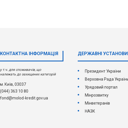
КОНТАКТНА ІНФОРМАЦІЯ
ДЕРЖАВНI УСТАНОВИ
у т.ч. для споживачів, що
Президент України
належать до захищених категорій
Верховна Рада Україн
м. Київ, 03037
Урядовий портал
(044) 363 10 80
Мінрозвитку
fond@molod-kredit.gov.ua
Мінветеранів
НАЗК