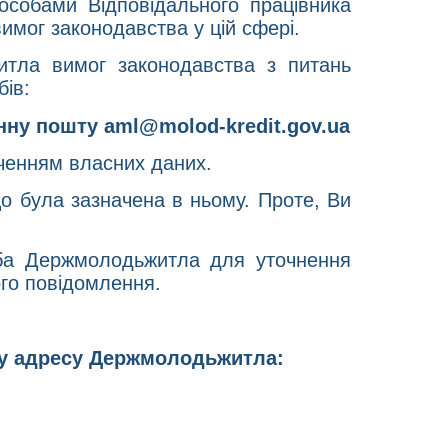
собами Відповідального працівника
мог законодавства у цій сфері.
тла вимог законодавства з питань
бів:
онну пошту
aml@molod-kredit.gov.ua
аченням власних даних.
о була зазначена в ньому. Проте, Ви
оба Держмолодьжитла для уточнення
ого повідомлення.
ву адресу Держмолодьжитла: