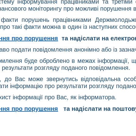
тему інформування працівниками та третіми о
нсового моніторингу про можливі порушення ви
факти порушень працівниками Держмолодьжи
про такі факти можна в один із наступних спосо
ння про порушення
та надіслати на електр
аво подати повідомлення анонімно або із зазн
омлення буде оброблено в межах інформації, щ
 результати розгляду поданого повідомлення.
я, до Вас може звернутись відповідальна ос
ати інформацію про результати розгляду подан
ст інформації про Вас, як інформатора.
ння про порушення
та надіслати на пошто