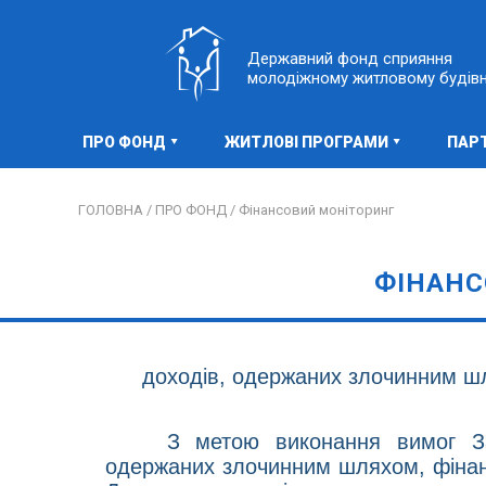
Державний фонд сприяння
молодіжному житловому будів
ПРО ФОНД
ЖИТЛОВІ ПРОГРАМИ
ПАР
ГОЛОВНА /
ПРО ФОНД /
Фінансовий моніторинг
ФІНАНС
доходів, одержаних злочинним ш
З метою виконання вимог Зак
одержаних злочинним шляхом, фінан