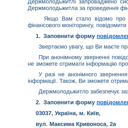
Держмолодьжитлі запроваджено сис
Держмолодьжитла за проведення фіна
Якщо Вам стало відомо про 
фінансового моніторингу, повідомити 
1.
Заповнити форму
повідомле
Звертаємо увагу, що Ви маєте пр
При анонімному зверненні повід
не зможете отримати інформацію про
У разі не анонімного зверненн
інформації. Також, Ви зможете отрим
Держмолодьжитло забезпечує захи
2.
Заповнити форму
повідомле
03037, Україна, м. Київ,
вул. Максима Кривоноса, 2а