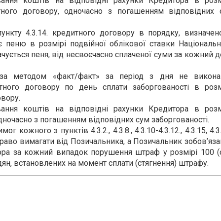
ання коштів на відповідні рахунки Кредитора в розмі
тного договору, одночасно з погашенням відповідних 
нкту 4.3.14. кредитного договору в порядку, визначен
 пеню в розмірі подвійної облікової ставки Національн
плачується пеня, від несвоєчасно сплаченої суми за кожний 
 за методом «факт/факт» за період з дня не викона
тного договору по день сплати заборгованості в розмі
овору.
ання коштів на відповідні рахунки Кредитора в розмі
одночасно з погашенням відповідних сум заборгованості.
ожного з пунктів 4.3.2., 4.3.8., 4.3.10-4.3.12., 4.3.15, 4.3
право вимагати від Позичальника, а Позичальник зобов’яз
ора за кожний випадок порушення штраф у розмірі 100 (с
ян, встановлених на момент сплати (стягнення) штрафу.