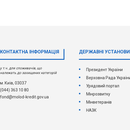
КОНТАКТНА ІНФОРМАЦІЯ
ДЕРЖАВНI УСТАНОВИ
у т.ч. для споживачів, що
Президент України
належать до захищених категорій
Верховна Рада Україн
м. Київ, 03037
Урядовий портал
(044) 363 10 80
Мінрозвитку
fond@molod-kredit.gov.ua
Мінветеранів
НАЗК