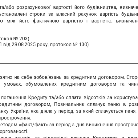
а/або розрахункової вартості його будівництва, визначе
установлені строки за власний рахунок вартість будівн
цю між його фактичною вартістю і вартістю, визначе
отокол № 203)
 від 28.08.2025 року, протокол № 130)
зятих на себе зобов’язань за кредитним договором, Стор
на умовах, обумовлених кредитним договором та чин
 погашення Кредиту та/або сплати відсотків за користув
кредитним договором, Позичальник сплачує пеню в розм
ку України, яка діяла у період, за який сплачується пеня,
прострочення.
етодом «факт/факт» за період з дня виникнення простроч
оргованості.