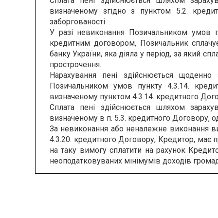
Сплата пені здійснюється шляхом зарахув
визначеному згідно з пунктом 5.2. креди
заборгованості.
У разі невиконання Позичальником умов пу
кредитним договором, Позичальник сплачує
банку України, яка діяла у період, за який с
прострочення.
Нарахування пені здійснюється щоденно
Позичальником умов пункту 4.3.14. креди
визначеному пунктом 4.3.14. кредитного Дог
Сплата пені здійснюється шляхом зарахув
визначеному в п. 5.3. кредитного Договору, 
За невиконання або неналежне виконання вимог к
4.3.20. кредитного Договору, Кредитор, має 
на таку вимогу сплатити на рахунок Кредит
неоподатковуваних мінімумів доходів громад