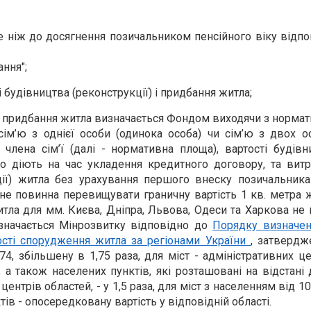
ше ніж до досягнення позичальником пенсійного віку відпо
ння";
і будівництва (реконструкції) і придбання житла;
і придбання житла визначається Фондом виходячи з нормат
сім’ю з однієї особи (одинока особа) чи сім’ю з двох ос
члена сім’ї (далі - нормативна площа), вартості будівн
що діють на час укладення кредитного договору, та витр
ції) житла без урахування першого внеску позичальника
не повинна перевищувати граничну вартість 1 кв. метра ж
житла для мм. Києва, Дніпра, Львова, Одеси та Харкова не
значається Мінрозвитку відповідно до
Порядку визначен
ості спорудження житла за регіонами України
, затвердж
, збільшену в 1,75 раза, для міст - адміністративних це
, а також населених пунктів, які розташовані на відстані
ентрів областей, - у 1,5 раза, для міст з населенням від 10
ктів - опосередковану вартість у відповідній області.