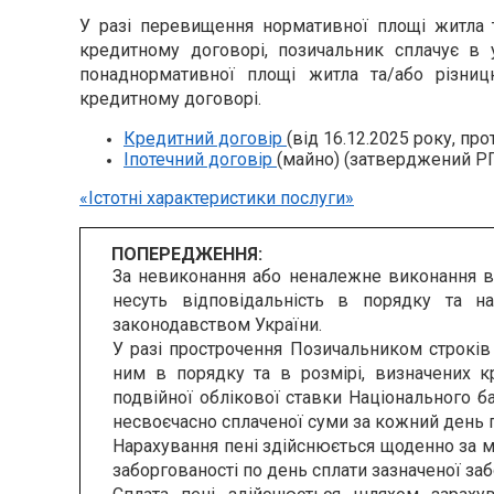
У разі перевищення нормативної площі житла т
кредитному договорі, позичальник сплачує в 
понаднормативної площі житла та/або різни
кредитному договорі.
Кредитний договір
(від 16.12.2025 року, пр
Іпотечний договір
(майно) (затверджений РП
«Істотні характеристики послуги»
ПОПЕРЕДЖЕННЯ:
За невиконання або неналежне виконання в
несуть відповідальність в порядку та 
законодавством України.
У разі прострочення Позичальником строків
ним в порядку та в розмірі, визначених 
подвійної облікової ставки Національного бан
несвоєчасно сплаченої суми за кожний день 
Нарахування пені здійснюється щоденно за м
заборгованості по день сплати зазначеної заб