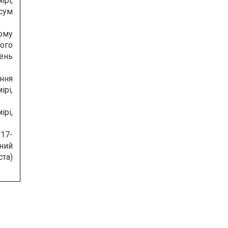
рі,
сум
ому
ого
день
ння
рі,
рі,
.17-
аний
та)