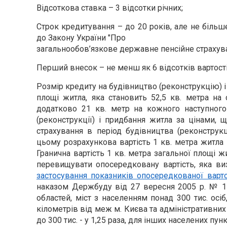
Відсоткова ставка – 3 відсотки річних;
Строк кредитування –
до 20 років, але не біль
до Закону України "Про
загальнообов’язкове державне пенсійне страхува
Перший внесок – не менш як 6 відсотків
вартост
Розмір кредиту на будівництво (реконструкцію) 
площі житла, яка становить 52,5 кв. метра на 
додатково 21 кв. метр на кожного наступного 
(реконструкції) і придбання житла за цінами, 
страхування в період будівництва (реконструк
цьому розрахункова вартість 1 кв. метра житла 
Гранична вартість 1 кв. метра загальної площі 
перевищувати опосередковану вартість, яка ви
застосування показників опосередкованої варт
наказом Держбуду від 27 вересня 2005 р. № 174
областей, міст з населенням понад 300 тис. осіб
кілометрів від меж м. Києва та адміністративних ц
до 300 тис. - у 1,25 раза, для інших населених пун