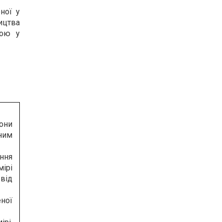
ної у
ицтва
ною у
они
ним
ання
ірі
 від
еної