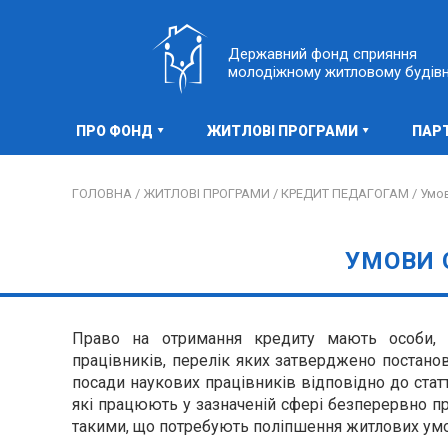
Державний фонд сприяння
молодіжному житловому будів
ПРО ФОНД
ЖИТЛОВІ ПРОГРАМИ
ПАР
ГОЛОВНА /
ЖИТЛОВІ ПРОГРАМИ /
КРЕДИТ ПЕДАГОГАМ /
Умо
УМОВИ
Право на отримання кредиту мають особи,
працівників, перелік яких затверджено постанов
посади наукових працівників відповідно до статті
які працюють у зазначеній сфері безперервно пр
такими, що потребують поліпшення житлових ум